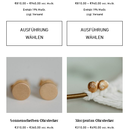
Preisspanne:
Preisspanne:
€
810,00
–
€
940,00
€
810,00
–
€
940,00
inkl. MwSt.
inkl. MwSt.
€810,00
€810,00
Enthält 19% MwSt.
Enthält 19% MwSt.
bis
bis
zzgl.
Versand
zzgl.
Versand
€940,00
€940,00
Dieses
Die
Produkt
Pro
AUSFÜHRUNG
AUSFÜHRUNG
weist
wei
WÄHLEN
WÄHLEN
mehrere
meh
Varianten
Var
auf.
auf.
Die
Die
Optionen
Opt
können
kön
auf
auf
der
der
Produktseite
Pro
gewählt
gew
werden
wer
Sonnenscheiben Ohrstecker
Morgentau Ohrstecker
Preisspanne:
Preisspanne:
€
310,00
–
€
360,00
€
310,00
–
€
490,00
inkl. MwSt.
inkl. MwSt.