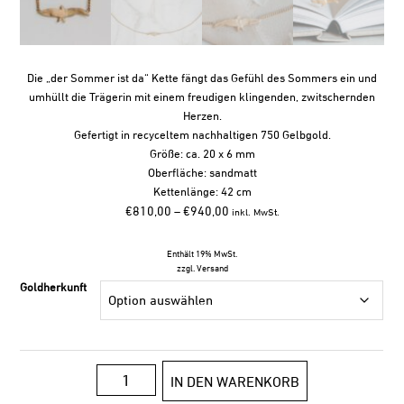
Die „der Sommer ist da“ Kette fängt das Gefühl des Sommers ein und
umhüllt die Trägerin mit einem freudigen klingenden, zwitschernden
Herzen.
Gefertigt in recyceltem nachhaltigen 750 Gelbgold.
Größe: ca. 20 x 6 mm
Oberfläche: sandmatt
Kettenlänge: 42 cm
Preisspanne:
€
810,00
–
€
940,00
inkl. MwSt.
€810,00
bis
Enthält 19% MwSt.
€940,00
zzgl.
Versand
Goldherkunft
der
IN DEN WARENKORB
Sommer