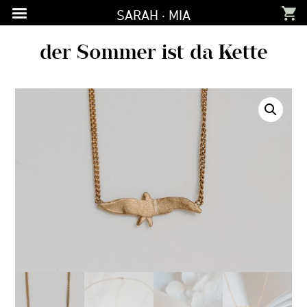
Zur
Zum
Zur
SARAH · MIA
Hauptnavigation
Inhalt
Fußzeile
springen
springen
springen
der Sommer ist da Kette