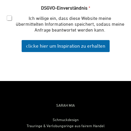
DSGVO-Einverständnis
*
Ich willige ein, dass diese Website meine
übermittelten Informationen speichert, sodass meine
Anfrage beantwortet werden kann.
clicke hier um Inspiration zu erhalten
Footer
SARAH MIA
Schmuckdesign
Trauringe & Verlobungsringe aus fairem Handel