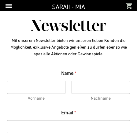
Zur
Zum
Zur
SARAH · MIA
Hauptnavigation
Inhalt
Fußzeile
springen
springen
springen
Newsletter
Mit unserem Newsletter bieten wir unseren lieben Kunden die
Möglichkeit, exklusive Angebote genießen zu dürfen ebenso wie
spezielle Aktionen oder Gewinnspiele.
Name
*
Vorname
Nachname
Email
*