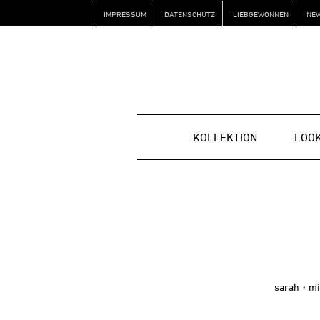
Zur
Zum
Zur
IMPRESSUM
DATENSCHUTZ
LIEBGEWONNEN
NE
Hauptnavigation
Inhalt
Fußzeile
springen
springen
springen
KOLLEKTION
LOO
sarah
m
・