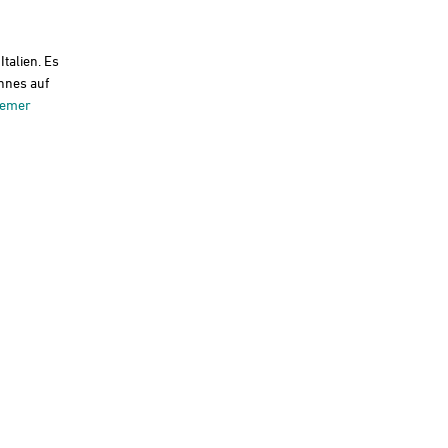
talien. Es
nnes auf
aemer