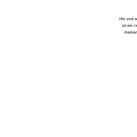
Hin und w
ist ein
meinem