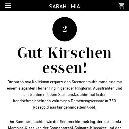
Zur
Zum
Zur
SARAH · MIA
Hauptnavigation
Inhalt
Fußzeile
springen
springen
springen
2
Gut Kirschen
essen!
Die sarah mia Kollektion ergänzt den Sternenstaubhimmelring mit
einem eleganten Herrenring in gerader Ringform. Ausstrahlen und
anstrahlen mit dem Sternenstaubhimmel in der
handschmeichelnden volumigen Damenringvariante in 750
Roségold aus fair gehandeltem Gold.
Der Sommer leuchtet wie der Sommerhimmelring, der sarah mia
Memoire-Klassiker, der Sonnenstrahl-Solitaire-Klassiker und der