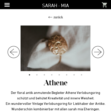
Zur
Zum
Zur
SARAH · MIA
Hauptnavigation
Inhalt
Fußzeile
springen
springen
springen
zurück
Athene
Der floral antik anmutende Begleiter Athene Verlobungsring
schützt und behütet Kreativität und innere Weisheit.
Ein wundervoller Vintage Verlobungsring für Liebhaber der Antike.
Wunderschön kombinierbar mit allen sarah mia Eheringen.