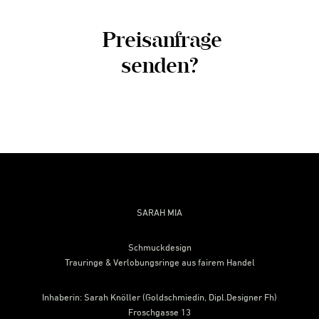
Preisanfrage
senden?
Footer
SARAH MIA
Schmuckdesign
Trauringe & Verlobungsringe aus fairem Handel
Inhaberin: Sarah Knöller (Goldschmiedin, Dipl.Designer Fh)
Froschgasse 13