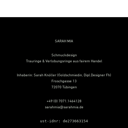
Footer
SARAH MIA
Schmuckdesign
Trauringe & Verlobungsringe aus fairem Handel
Inhaberin: Sarah Knöller (Goldschmiedin, Dipl.Designer Fh)
Froschgasse 13
72070 Tübingen
+49 (0) 7071.1464128
sarahmia@sarahmia.de
ust-idnr: de273663154