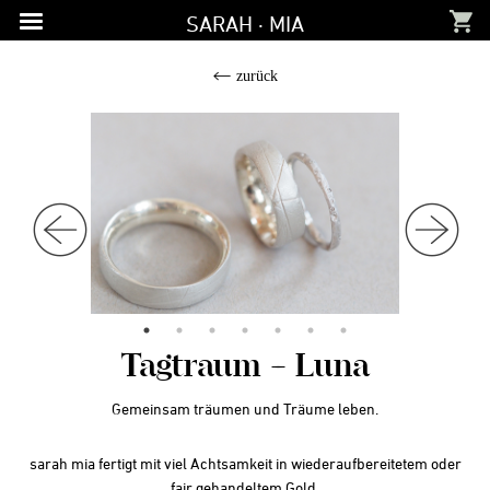
Zur
Zum
Zur
SARAH · MIA
Hauptnavigation
Inhalt
Fußzeile
springen
springen
springen
zurück
Tagtraum – Luna
Gemeinsam träumen und Träume leben.
sarah mia fertigt mit viel Achtsamkeit in wiederaufbereitetem oder
fair gehandeltem Gold.