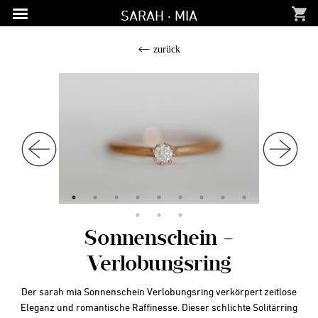
Zur
Zum
Zur
SARAH · MIA
Hauptnavigation
Inhalt
Fußzeile
springen
springen
springen
zurück
Sonnenschein –
Verlobungsring
Der sarah mia Sonnenschein Verlobungsring verkörpert zeitlose
Eleganz und romantische Raffinesse. Dieser schlichte Solitärring