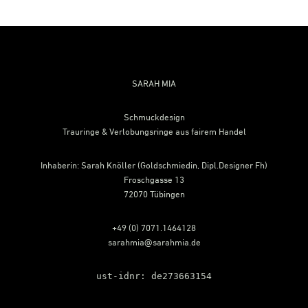
Footer
SARAH MIA
Schmuckdesign
Trauringe & Verlobungsringe aus fairem Handel
Inhaberin: Sarah Knöller (Goldschmiedin, Dipl.Designer Fh)
Froschgasse 13
72070 Tübingen
+49 (0) 7071.1464128
sarahmia@sarahmia.de
ust-idnr: de273663154