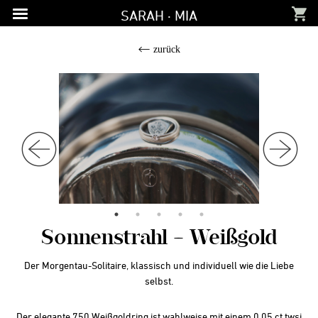
Zur
Zum
Zur
SARAH · MIA
Hauptnavigation
Inhalt
Fußzeile
springen
springen
springen
zurück
Sonnenstrahl – Weißgold
Der Morgentau-Solitaire, klassisch und individuell wie die Liebe
selbst.
Der elegante 750 Weißgoldring ist wahlweise mit einem 0,05 ct twsi