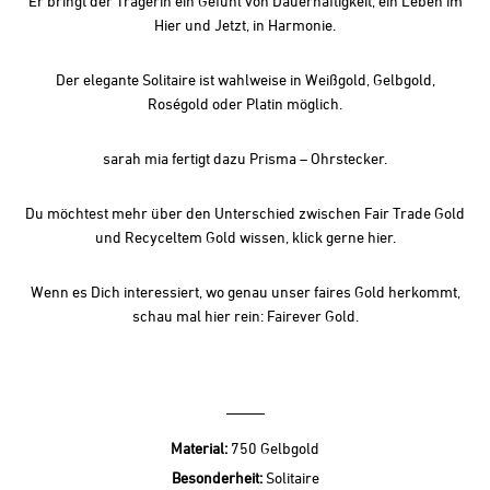
Er bringt der Trägerin ein Gefühl von Dauerhaftigkeit, ein Leben im
Hier und Jetzt, in Harmonie.
Der elegante Solitaire ist wahlweise in Weißgold, Gelbgold,
Roségold oder Platin möglich.
sarah mia fertigt dazu
Prisma – Ohrstecker
.
Du möchtest mehr über den Unterschied zwischen Fair Trade Gold
und Recyceltem Gold wissen, klick gerne
hier.
Wenn es Dich interessiert, wo genau unser faires Gold herkommt,
schau mal hier rein:
Fairever Gold
.
Material:
750 Gelbgold
Besonderheit:
Solitaire