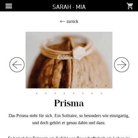
Zur
Zum
Zur
SARAH · MIA
Hauptnavigation
Inhalt
Fußzeile
springen
springen
springen
zurück
Prisma
Das Prisma steht für sich. Ein Solitaire, so besonders wie einzigartig,
und doch gehört er genau dahin und dazu.