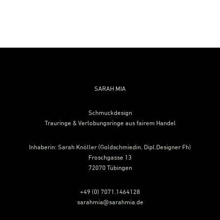
Footer
SARAH MIA
Schmuckdesign
Trauringe & Verlobungsringe aus fairem Handel
Inhaberin: Sarah Knöller (Goldschmiedin, Dipl.Designer Fh)
Froschgasse 13
72070 Tübingen
+49 (0) 7071.1464128
sarahmia@sarahmia.de