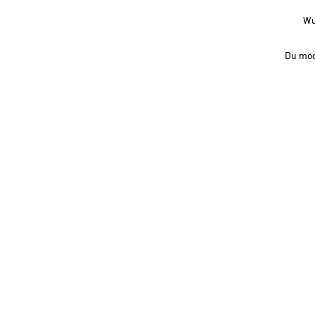
Wu
Du möc