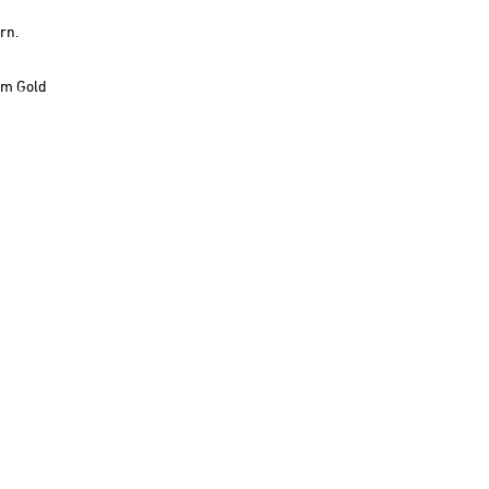
ern
.
em Gold