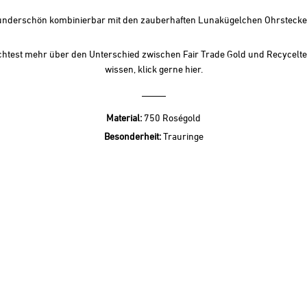
nderschön kombinierbar mit den zauberhaften
Lunakügelchen Ohrsteck
htest mehr über den Unterschied zwischen Fair Trade Gold und Recycelt
wissen, klick gerne
hier.
Material:
750 Roségold
Besonderheit:
Trauringe