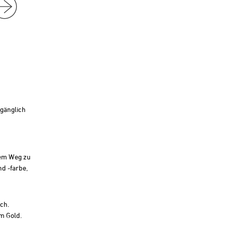
rgänglich
 dem Weg zu
d -farbe,
ch.
em Gold.