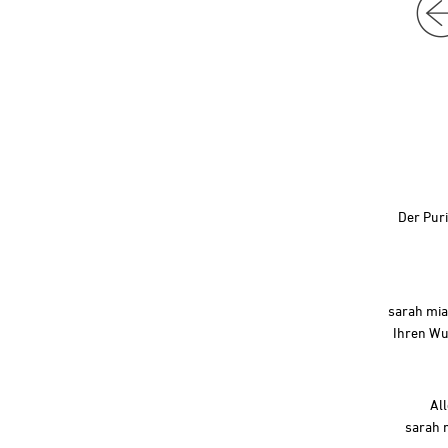
Der Puri
sarah mia 
Ihren Wu
Al
sarah m