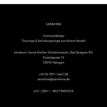
Footer
SARAH MIA
Schmuckdesign
Trauringe & Verlobungsringe aus fairem Handel
Inhaberin: Sarah Knöller (Goldschmiedin, Dipl.Designer Fh)
Froschgasse 13
72070 Tübingen
+49 (0) 7071.1464128
sarahmia@sarahmia.de
ust-idnr: de273663154