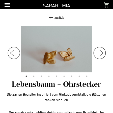
Zur
Zum
Zur
SARAH · MIA
Hauptnavigation
Inhalt
Fußzeile
springen
springen
springen
zurück
Lebensbaum – Ohrstecker
Die zarten Begleiter inspiriert vom Ginkgobaumblatt, die Blättchen
ranken sinnlich.
Der sarah
mia Liebling kleidet romantisch zum Brautkleid. Im
・