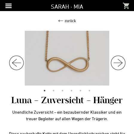
Zur
Zum
Zur
SARAH · MIA
Hauptnavigation
Inhalt
Fußzeile
springen
springen
springen
zurück
Luna – Zuversicht – Hänger
Unendliche Zuversicht – ein bezaubernder Klassiker und ein
treuer Begleiter auf allen Wegen der Trägerin.
Diese zauberhafte Kette mit dem Unendlichkeitszeichen steht für