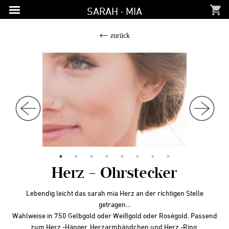
Zur
Zum
Zur
SARAH · MIA
Hauptnavigation
Inhalt
Fußzeile
springen
springen
springen
zurück
Herz – Ohrstecker
Lebendig leicht das sarah mia Herz an der richtigen Stelle
getragen…
Wahlweise in 750 Gelbgold oder Weißgold oder Roségold. Passend
zum Herz -Hänger, Herzarmbändchen und Herz -Ring.