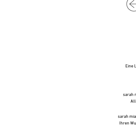
Eine 
sarah m
Al
sarah mia 
Ihren Wu