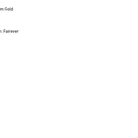
em Gold
n:
Fairever