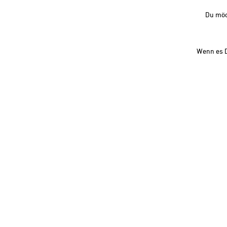
Du möc
Wenn es D