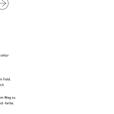
ruktur
em Gold.
ch.
 dem Weg zu
d -farbe,