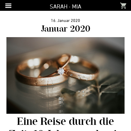
Zur
Zum
Zur
SARAH · MIA
Hauptnavigation
Inhalt
Fußzeile
springen
springen
springen
16. Januar 2020
Januar 2020
Eine Reise durch die