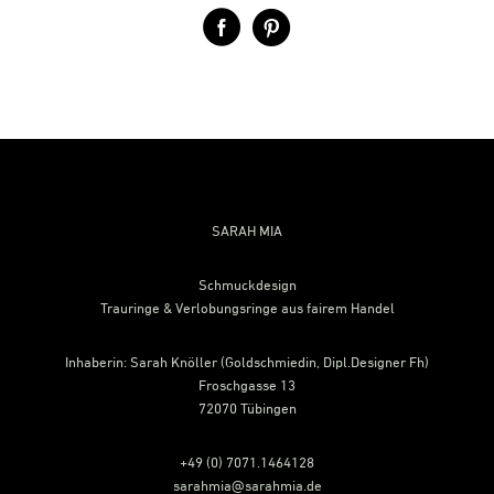
Footer
SARAH MIA
Schmuckdesign
Trauringe & Verlobungsringe aus fairem Handel
Inhaberin: Sarah Knöller (Goldschmiedin, Dipl.Designer Fh)
Froschgasse 13
72070 Tübingen
+49 (0) 7071.1464128
sarahmia@sarahmia.de