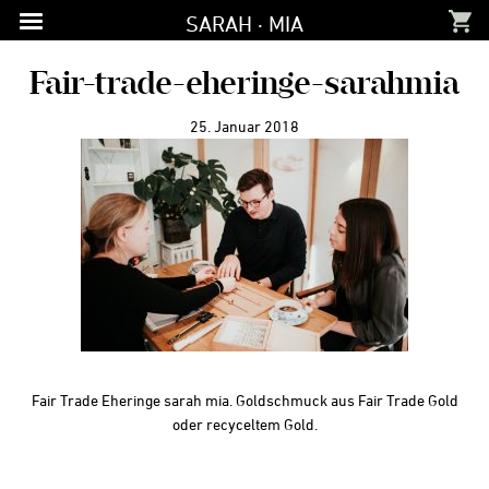
Zur
Zum
Zur
SARAH · MIA
Hauptnavigation
Inhalt
Fußzeile
springen
springen
springen
Fair-trade-eheringe-sarahmia
25. Januar 2018
Fair Trade Eheringe sarah mia. Goldschmuck aus Fair Trade Gold
oder recyceltem Gold.