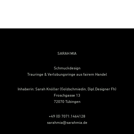
Footer
SARAH MIA
Schmuckdesign
Trauringe & Verlobungsringe aus fairem Handel
Inhaberin: Sarah Knöller (Goldschmiedin, Dipl.Designer Fh)
Froschgasse 13
72070 Tübingen
+49 (0) 7071.1464128
sarahmia@sarahmia.de