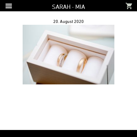
Zur
Zum
Zur
SARAH · MIA
Hauptnavigation
Inhalt
Fußzeile
springen
springen
springen
20. August 2020