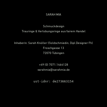
Footer
SARAH MIA
Schmuckdesign
Trauringe & Verlobungsringe aus fairem Handel
Inhaberin: Sarah Knöller (Goldschmiedin, Dipl.Designer Fh)
Froschgasse 13
72070 Tübingen
+49 (0) 7071.1464128
sarahmia@sarahmia.de
ust-idnr: de273663154