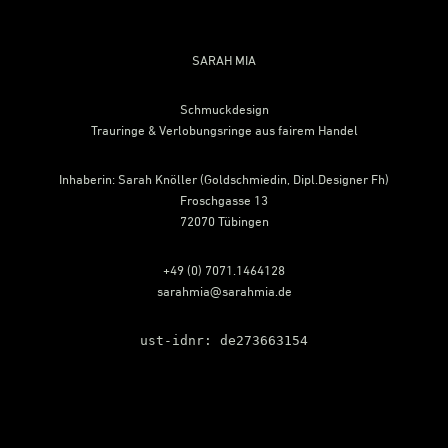
Footer
SARAH MIA
Schmuckdesign
Trauringe & Verlobungsringe aus fairem Handel
Inhaberin: Sarah Knöller (Goldschmiedin, Dipl.Designer Fh)
Froschgasse 13
72070 Tübingen
+49 (0) 7071.1464128
sarahmia@sarahmia.de
ust-idnr: de273663154