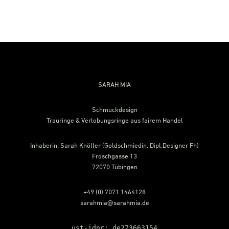
Footer
SARAH MIA
Schmuckdesign
Trauringe & Verlobungsringe aus fairem Handel
Inhaberin: Sarah Knöller (Goldschmiedin, Dipl.Designer Fh)
Froschgasse 13
72070 Tübingen
+49 (0) 7071.1464128
sarahmia@sarahmia.de
ust-idnr: de273663154