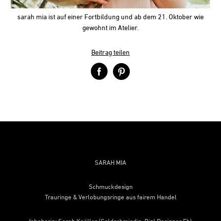
sarah mia ist auf einer Fortbildung und ab dem 21. Oktober wie
gewohnt im Atelier.
Beitrag teilen
Footer
SARAH MIA
Schmuckdesign
Trauringe & Verlobungsringe aus fairem Handel