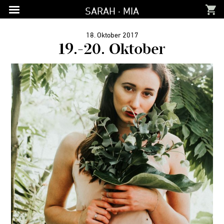
Zur
Zum
Zur
SARAH · MIA
Hauptnavigation
Inhalt
Fußzeile
springen
springen
springen
18. Oktober 2017
19.-20. Oktober