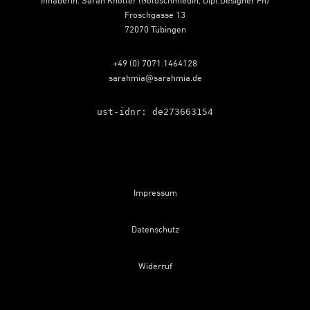
Inhaberin: Sarah Knöller (Goldschmiedin, Dipl.Designer Fh)
Froschgasse 13
72070 Tübingen
+49 (0) 7071.1464128
sarahmia@sarahmia.de
ust-idnr: de273663154
Impressum
Datenschutz
Widerruf