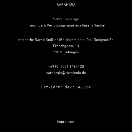
Footer
SARAH MIA
Schmuckdesign
Trauringe & Verlobungsringe aus fairem Handel
Inhaberin: Sarah Knöller (Goldschmiedin, Dipl.Designer Fh)
Froschgasse 13
72070 Tübingen
+49 (0) 7071.1464128
sarahmia@sarahmia.de
ust-idnr: de273663154
Impressum