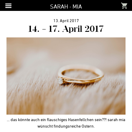
Zur
Zum
Zur
SARAH · MIA
Hauptnavigation
Inhalt
Fußzeile
springen
springen
springen
13. April 2017
14. – 17. April 2017
… das könnte auch ein flauschiges Hasenfellchen sein??! sarah mia
wünscht findungsreiche Ostern.